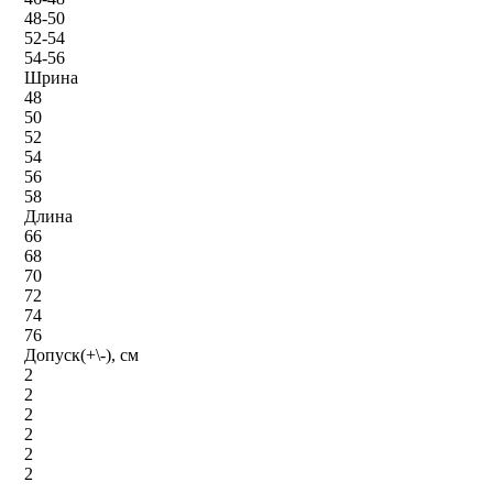
48-50
52-54
54-56
Шрина
48
50
52
54
56
58
Длина
66
68
70
72
74
76
Допуск(+\-), см
2
2
2
2
2
2