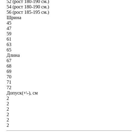
52 (рост 180-190 см.)
54 (рост 180-190 см.)
56 (рост 185-195 см.)
Шрина
45
47
59
61
63
65
Длина
67
68
69
70
71
72
Допуск(+\-), см
2
2
2
2
2
2