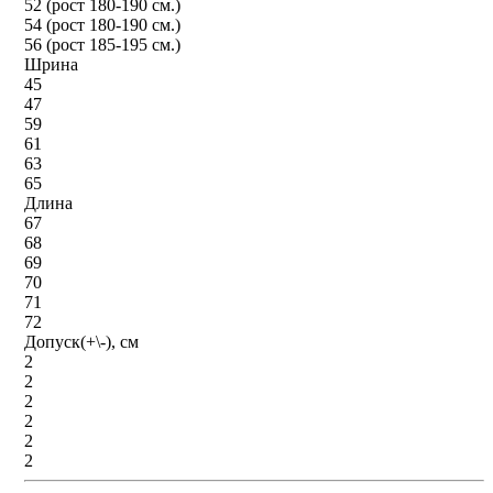
52 (рост 180-190 см.)
54 (рост 180-190 см.)
56 (рост 185-195 см.)
Шрина
45
47
59
61
63
65
Длина
67
68
69
70
71
72
Допуск(+\-), см
2
2
2
2
2
2