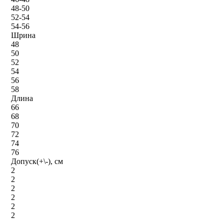
48-50
52-54
54-56
Шрина
48
50
52
54
56
58
Длина
66
68
70
72
74
76
Допуск(+\-), см
2
2
2
2
2
2