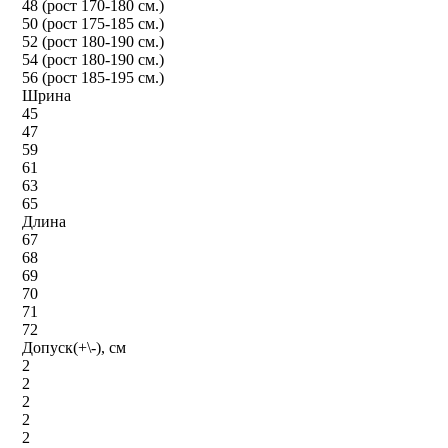
48 (рост 170-180 см.)
50 (рост 175-185 см.)
52 (рост 180-190 см.)
54 (рост 180-190 см.)
56 (рост 185-195 см.)
Шрина
45
47
59
61
63
65
Длина
67
68
69
70
71
72
Допуск(+\-), см
2
2
2
2
2