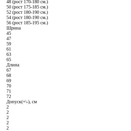
48 (рост 170-180 см.)
50 (рост 175-185 см.)
52 (рост 180-190 см.)
54 (рост 180-190 см.)
56 (рост 185-195 см.)
Шрина
45
47
59
61
63
65
Длина
67
68
69
70
71
72
Допуск(+\-), см
2
2
2
2
2