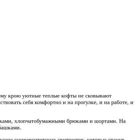
ному крою уютные теплые кофты не сковывают
твовать себя комфортно и на прогулке, и на работе, и
рюками, хлопчатобумажными брюками и шортами. На
башками.
екцию университетских свитшотов, которые станут