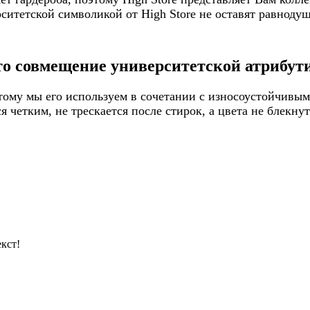
итетской символикой от High Store не оставят равнодуш
то совмещение университетской атрибути
ому мы его используем в сочетании с износоустойчивым
 четким, не трескается после стирок, а цвета не блекну
кст!