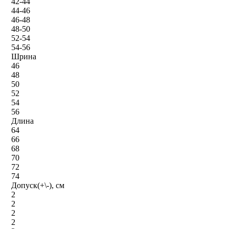
42-44
44-46
46-48
48-50
52-54
54-56
Шрина
46
48
50
52
54
56
Длина
64
66
68
70
72
74
Допуск(+\-), см
2
2
2
2