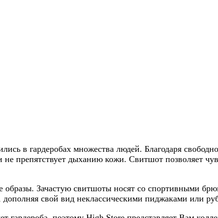
лись в гардеробах множества людей. Благодаря свобод
и не препятствует дыханию кожи. Свитшот позволяет чувс
ые образы. Зачастую свитшоты носят со спортивными б
 дополняя свой вид неклассическими пиджаками или ру
т гардероба, поэтому High Store представляет Вам колл