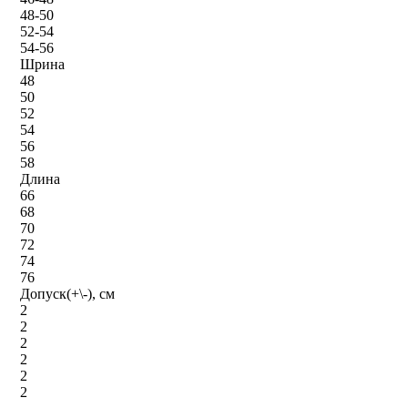
48-50
52-54
54-56
Шрина
48
50
52
54
56
58
Длина
66
68
70
72
74
76
Допуск(+\-), см
2
2
2
2
2
2