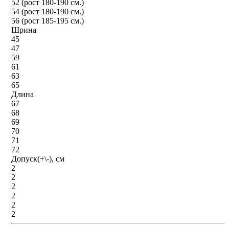
52 (рост 180-190 см.)
54 (рост 180-190 см.)
56 (рост 185-195 см.)
Шрина
45
47
59
61
63
65
Длина
67
68
69
70
71
72
Допуск(+\-), см
2
2
2
2
2
2