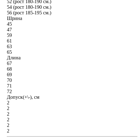
52 (рост 180-190 см.)
54 (рост 180-190 см.)
56 (рост 185-195 см.)
Шрина
45
47
59
61
63
65
Длина
67
68
69
70
71
72
Допуск(+\-), см
2
2
2
2
2
2