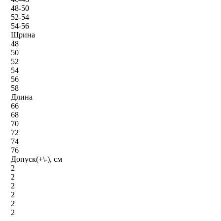
48-50
52-54
54-56
Шрина
48
50
52
54
56
58
Длина
66
68
70
72
74
76
Допуск(+\-), см
2
2
2
2
2
2