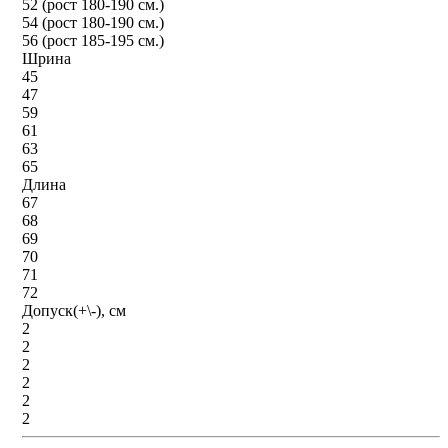
52 (рост 180-190 см.)
54 (рост 180-190 см.)
56 (рост 185-195 см.)
Шрина
45
47
59
61
63
65
Длина
67
68
69
70
71
72
Допуск(+\-), см
2
2
2
2
2
2