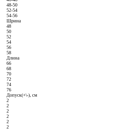
48-50
52-54
54-56
Шрина
48
50
52
54
56
58
Длина
66
68
70
72
74
76
Допуск(+\-), см
2
2
2
2
2
2