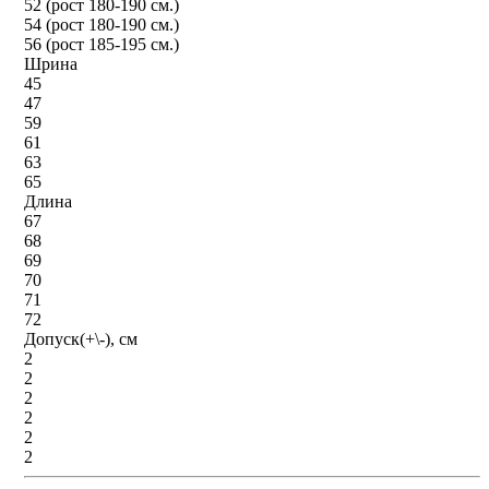
52 (рост 180-190 см.)
54 (рост 180-190 см.)
56 (рост 185-195 см.)
Шрина
45
47
59
61
63
65
Длина
67
68
69
70
71
72
Допуск(+\-), см
2
2
2
2
2
2