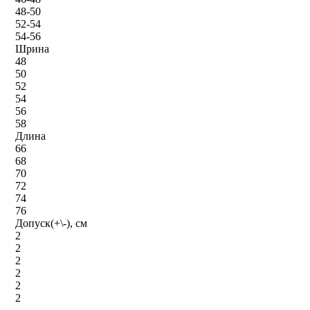
48-50
52-54
54-56
Шрина
48
50
52
54
56
58
Длина
66
68
70
72
74
76
Допуск(+\-), см
2
2
2
2
2
2