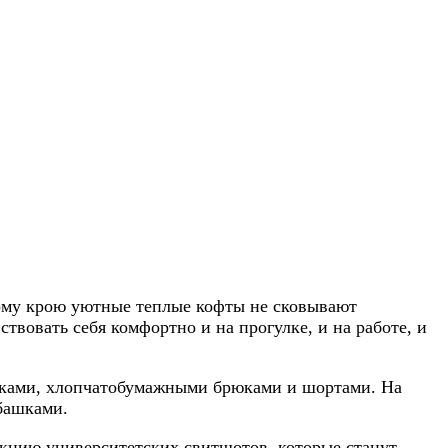
ному крою уютные теплые кофты не сковывают
твовать себя комфортно и на прогулке, и на работе, и
рюками, хлопчатобумажными брюками и шортами. На
башками.
екцию университетских свитшотов, которые станут