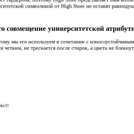
итетской символикой от High Store не оставят равнодуш
то совмещение университетской атрибути
ому мы его используем в сочетании с износоустойчивым
 четким, не трескается после стирок, а цвета не блекну
кст!