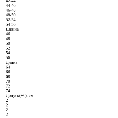
42-44
44-46
46-48
48-50
52-54
54-56
Шрина
46
48
50
52
54
56
Длина
64
66
68
70
72
74
Допуск(+\-), см
2
2
2
2