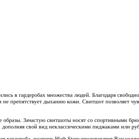
лись в гардеробах множества людей. Благодаря свобод
и не препятствует дыханию кожи. Свитшот позволяет чувс
ые образы. Зачастую свитшоты носят со спортивными б
 дополняя свой вид неклассическими пиджаками или ру
т гардероба, поэтому High Store представляет Вам колл