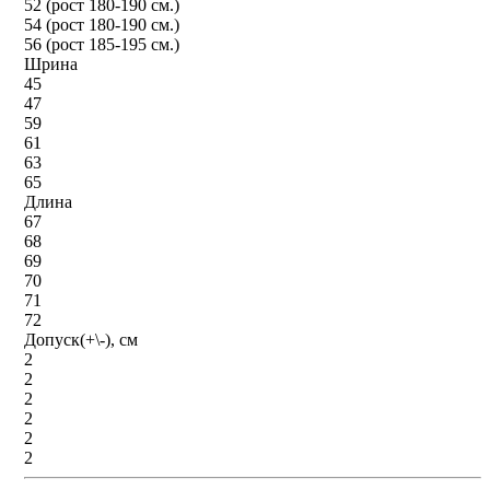
52 (рост 180-190 см.)
54 (рост 180-190 см.)
56 (рост 185-195 см.)
Шрина
45
47
59
61
63
65
Длина
67
68
69
70
71
72
Допуск(+\-), см
2
2
2
2
2
2