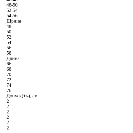
48-50
52-54
54-56
Шрина
48
50
52
54
56
58
Длина
66
68
70
72
74
76
Допуск(+\-), см
2
2
2
2
2
2