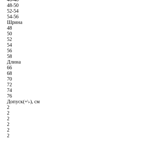
48-50
52-54
54-56
Шрина
48
50
52
54
56
58
Длина
66
68
70
72
74
76
Допуск(+\-), см
2
2
2
2
2
2