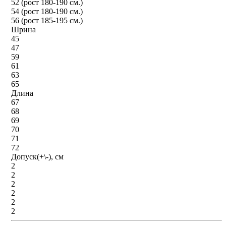
52 (рост 180-190 см.)
54 (рост 180-190 см.)
56 (рост 185-195 см.)
Шрина
45
47
59
61
63
65
Длина
67
68
69
70
71
72
Допуск(+\-), см
2
2
2
2
2
2