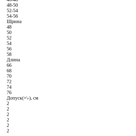
48-50
52-54
54-56
Шрина
48
50
52
54
56
58
Длина
66
68
70
72
74
76
Допуск(+\-), см
2
2
2
2
2
2