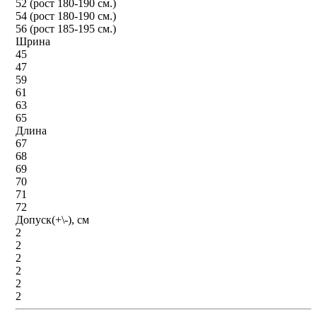
52 (рост 180-190 см.)
54 (рост 180-190 см.)
56 (рост 185-195 см.)
Шрина
45
47
59
61
63
65
Длина
67
68
69
70
71
72
Допуск(+\-), см
2
2
2
2
2
2