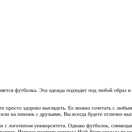
ется футболка. Эта одежда подходит под любой образ и
е просто здорово выглядеть. Ее можно сочетать с любым
ли на пикник с друзьями, Вы всегда будете отлично выг
 с логотипом университета. Однако футболок, совмещаю
газине. Именно поэтому команда High Store создала те 