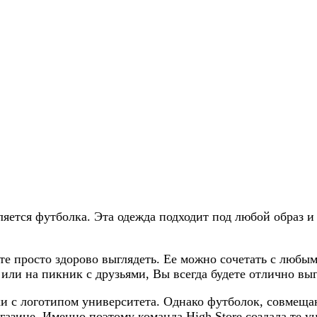
ется футболка. Эта одежда подходит под любой образ и
е просто здорово выглядеть. Ее можно сочетать с любым
ли на пикник с друзьями, Вы всегда будете отлично выг
 с логотипом университета. Однако футболок, совмещаю
газине. Именно поэтому команда High Store создала те 