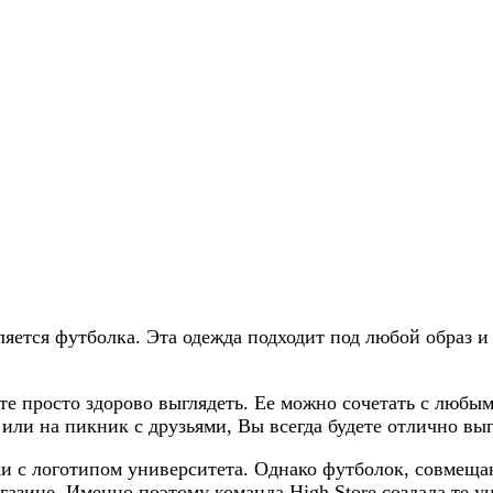
ется футболка. Эта одежда подходит под любой образ и
е просто здорово выглядеть. Ее можно сочетать с любым
ли на пикник с друзьями, Вы всегда будете отлично выг
 с логотипом университета. Однако футболок, совмещаю
газине. Именно поэтому команда High Store создала те 