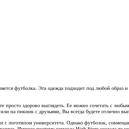
ется футболка. Эта одежда подходит под любой образ и
е просто здорово выглядеть. Ее можно сочетать с любым
ли на пикник с друзьями, Вы всегда будете отлично выг
 с логотипом университета. Однако футболок, совмещаю
газине. Именно поэтому команда High Store создала те 