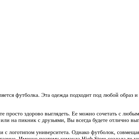
ется футболка. Эта одежда подходит под любой образ и
е просто здорово выглядеть. Ее можно сочетать с любым
ли на пикник с друзьями, Вы всегда будете отлично выг
 с логотипом университета. Однако футболок, совмещаю
газине. Именно поэтому команда High Store создала те 