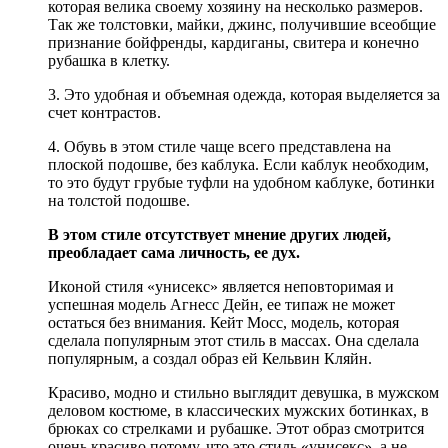
которая велика своему хозяину на несколько размеров.
Так же толстовки, майки, джинс, получившие всеобщие
признание бойфренды, кардиганы, свитера и конечно
рубашка в клетку.
3. Это удобная и объемная одежда, которая выделяется за
счет контрастов.
4. Обувь в этом стиле чаще всего представлена на
плоской подошве, без каблука. Если каблук необходим,
то это будут грубые туфли на удобном каблуке, ботинки
на толстой подошве.
В этом стиле отсутствует мнение других людей,
преобладает сама личность, ее дух.
Иконой стиля «унисекс» является неповторимая и
успешная модель Агнесс Дейн, ее типаж не может
остаться без внимания. Кейт Мосс, модель, которая
сделала популярным этот стиль в массах. Она сделала
популярным, а создал образ ей Кельвин Кляйн.
Красиво, модно и стильно выглядит девушка, в мужском
деловом костюме, в классических мужских ботинках, в
брюках со стрелками и рубашке. Этот образ смотрится
очень красиво потому, что это стиль «унисекс», а не