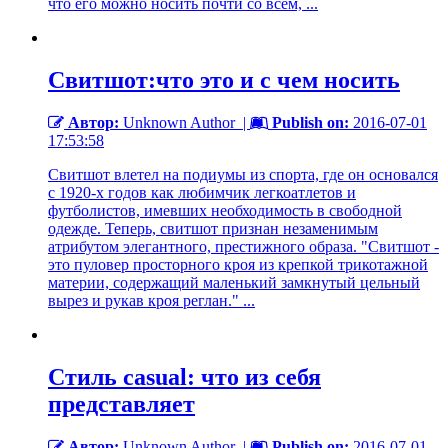
что его можно носить почти со всем, ...
Свитшот:что это и с чем носить
Автор:
Unknown Author
|
Publish on:
2016-07-01
17:53:58
Свитшот влетел на подиумы из спорта, где он основался
с 1920-х годов как любимчик легкоатлетов и
футболистов, имевших необходимость в свободной
одежде. Теперь, свитшот признан незаменимым
атрибутом элегантного, престижного образа. "Свитшот -
это пуловер просторного кроя из крепкой трикотажной
материи, содержащий маленький замкнутый цельный
вырез и рукав кроя реглан." ...
Стиль casual: что из себя
представляет
Автор:
Unknown Author
|
Publish on:
2016-07-01