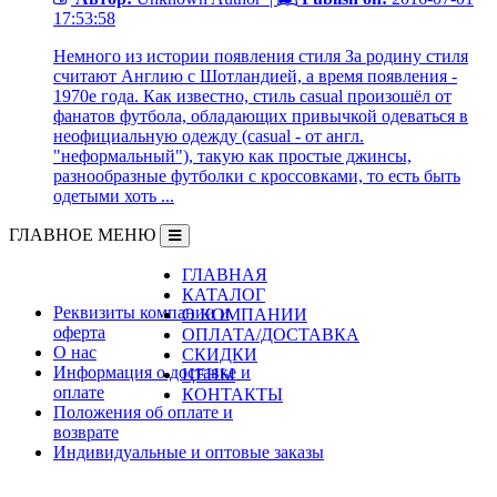
17:53:58
Немного из истории появления стиля За родину стиля
считают Англию с Шотландией, а время появления -
1970е года. Как известно, стиль casual произошёл от
фанатов футбола, обладающих привычкой одеваться в
неофициальную одежду (casual - от англ.
"неформальный"), такую как простые джинсы,
разнообразные футболки с кроссовками, то есть быть
одетыми хоть ...
ГЛАВНОЕ МЕНЮ
ГЛАВНАЯ
Информация
КАТАЛОГ
Реквизиты компании и
О КОМПАНИИ
оферта
ОПЛАТА/ДОСТАВКА
О нас
СКИДКИ
Информация о доставке и
ЦЕНЫ
оплате
КОНТАКТЫ
Положения об оплате и
возврате
Индивидуальные и оптовые заказы
Дополнительно