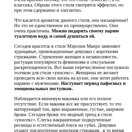
классика. Образы этого стиля смотрятся эффектно, но
при этом сдержанно и элегантно.
Что касается ароматов данного стиля, они насыщенные!
Но это не единственное их преимущественно. Они
очень практичны.
Можно подарить своему парню
туалетную воду, и самой душиться ей.
Сегодня красоток в стиле Мэрэлин Манро заменяют
худощавые, провокационные девушки с короткими
стрижками. Стремление женщин к независимости,
растущая популярность феминизма и сексуальная
раскрепощенность. Все выше перечисленное послужило
толчком для стиля «унисекс». Женщины не желают
проводить всю свою жизнь на кухне, они хотят работать
наравне с мужчинами.
Наступает период пафосных и
эмоциональных поступков.
Наблюдается минимум макияжа или его полное
отсутствие. Если макияж все же присутствует, то это
матирующий тон, ярко выраженные, густые, широкие
брови. Сегодня брови это модный тренд в стиле
«унисекс». Слегка накрашенные подкрученные
ресницы и естественный блеск на губах. Девушки
отдают предпочтение коротким стрижкам , в то время