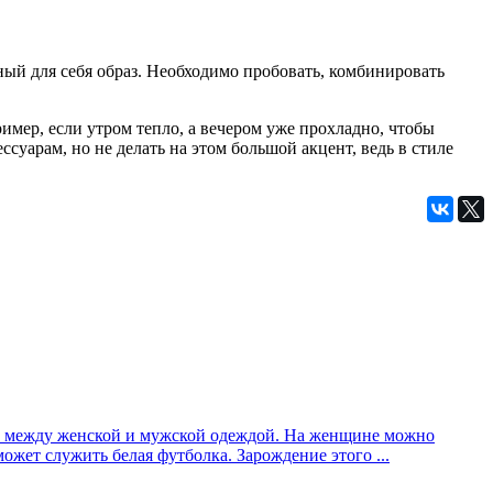
ный для себя образ. Необходимо пробовать, комбинировать
имер, если утром тепло, а вечером уже прохладно, чтобы
уарам, но не делать на этом большой акцент, ведь в стиле
ичие между женской и мужской одеждой. На женщине можно
ожет служить белая футболка. Зарождение этого ...