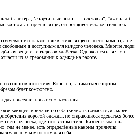
нсы + свитер", "спортивные штаны + толстовка", "джинсы +
ные костюмы и прочие вещи, относящиеся исключительно к
разумевает использование в стиле вещей вашего размера, а не
тся свободным и доступным для каждого человека. Многие люди
подбирая вещи из интересов удобства. Однако немалая часть
тчасти из-за требований к одежде на работе.
щи из спортивного стиля. Конечно, заниматься спортом в
бразом будет комфортно.
н для повседневного использования.
ь вызывающей, кричащей о собственной стоимости, а скорее
риобретения дорогой одежды, но старающиеся одеваться более
свете человека, одетого в этом стиле. Бизнес casual по-
о, тем не менее, есть определённые каноны приличия,
максимальным комфортом для себя.