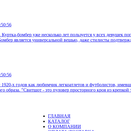
:50:56
. Куртка-бомбер уже несколько лет пользуется у всех девушек по
Бомбер является универсальной вещью, даже стилисты подтверждаю
:50:56
с 1920-х годов как любимчик легкоатлетов и футболистов, имев
го образа. "Свитшот - это пуловер просторного кроя из крепко
ГЛАВНАЯ
КАТАЛОГ
О КОМПАНИИ