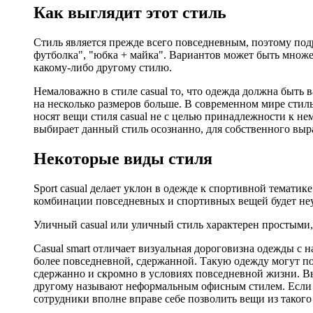
Как выглядит этот стиль
Стиль является прежде всего повседневным, поэтому по
футболка", "юбка + майка". Вариантов может быть множ
какому-либо другому стилю.
Немаловажно в стиле casual то, что одежда должна быть 
на несколько размеров больше. В современном мире стил
носят вещи стиля casual не с целью принадлежности к нем
выбирает данный стиль осознанно, для собственного выра
Некоторые виды стиля
Sport casual делает уклон в одежде к спортивной тематик
комбинации повседневных и спортивных вещей будет неу
Уличный casual или уличный стиль характерен простыми
Casual smart отличает визуальная дороговизна одежды с 
более повседневной, сдержанной. Такую одежду могут п
сдержанно и скромно в условиях повседневной жизни. Выгл
другому называют неформальным офисным стилем. Если в 
сотрудники вполне вправе себе позволить вещи из такого