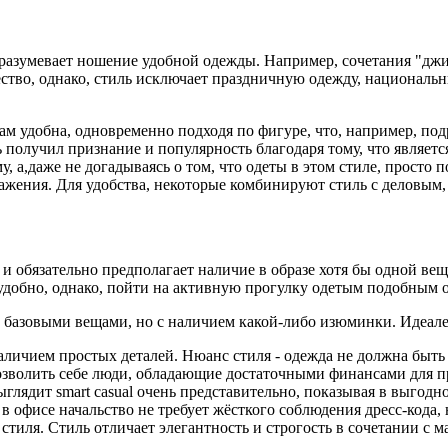
дразумевает ношение удобной одежды. Например, сочетания "джи
ество, однако, стиль исключает праздничную одежду, националь
вам удобна, одновременно подходя по фигуре, что, например, под
ь получил признание и популярность благодаря тому, что являе
у, а,даже не догадываясь о том, что одеты в этом стиле, просто 
жения. Для удобства, некоторые комбинируют стиль с деловым, о
е и обязательно предполагает наличие в образе хотя бы одной ве
добно, однако, пойти на активную прогулку одетым подобным о
, базовыми вещами, но с наличием какой-либо изюминки. Идеале
наличием простых деталей. Нюанс стиля - одежда не должна быт
озволить себе люди, обладающие достаточными финансами для п
ядит smart casual очень представительно, показывая в выгодном 
офисе начальство не требует жёсткого соблюдения дресс-кода, н
 стиля. Стиль отличает элегантность и строгость в сочетании с 