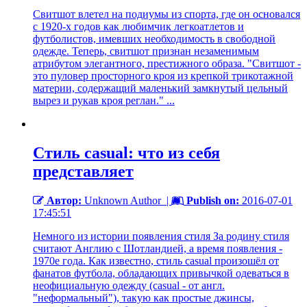
Свитшот влетел на подиумы из спорта, где он основался
с 1920-х годов как любимчик легкоатлетов и
футболистов, имевших необходимость в свободной
одежде. Теперь, свитшот признан незаменимым
атрибутом элегантного, престижного образа. "Свитшот -
это пуловер просторного кроя из крепкой трикотажной
материи, содержащий маленький замкнутый цельный
вырез и рукав кроя реглан." ...
Стиль casual: что из себя
представляет
Автор:
Unknown Author
|
Publish on:
2016-07-01
17:45:51
Немного из истории появления стиля За родину стиля
считают Англию с Шотландией, а время появления -
1970е года. Как известно, стиль casual произошёл от
фанатов футбола, обладающих привычкой одеваться в
неофициальную одежду (casual - от англ.
"неформальный"), такую как простые джинсы,